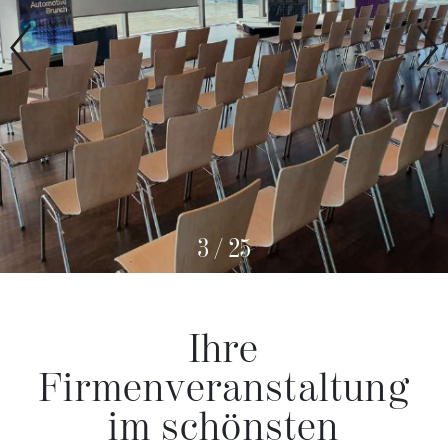
3
/
25
Ihre
Firmenveranstaltung
im schönsten